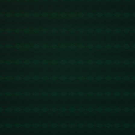
**球队近况分析**
**皇家马德里**最近的表现可谓十分抢眼，在西甲联赛中他们多次击
败强敌，保持着积分榜的高位。此番面对切尔西，他们的状态显然是
一个重大的优势。**本泽马**作为球队的领军人物，不仅在联赛中频
频进球，更是在欧冠赛场上展现了顶级前锋的风采。此外，*年轻球员
维尼修斯的出色发挥*也为球队注入了新鲜血液，使皇家马德里的攻防
两端均得到了增强。