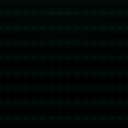
**今日的比赛不仅关乎球队的去留，也关乎恩比德的个人声誉。**一
旦费城76人真的没能挺过这场“生死战”，他将承受更多的批评与质
疑。对于恩比德来说，这不仅是证明自己的时刻，也可能是决定未来
轨迹的关键一战。
综上所述，费城76人的困境并非一人之错，但作为球队的核心，**恩
比德需要用行动回应质疑，带领球队走出泥沼。**如果他未能完成领
袖任务，那么将恩比德是否该离开费城的讨论或许会成为热议的焦
点。