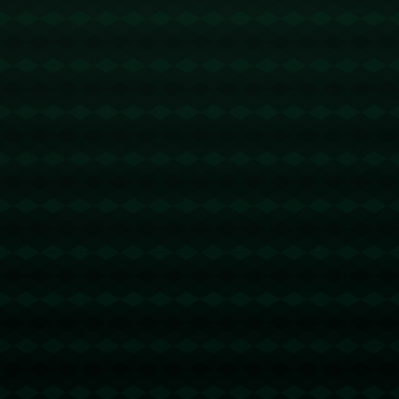
临场应变不足让76人丧失了一些取胜的机会。而这些问题层层叠加，
最终在季后赛中变得不可忽视。
### **怒吼天尊的怒斥背后：费城应该推进重建？**
怒吼天尊的言辞虽激烈，但是否意味着恩比德真的该离开费城？这需
要从球队长远发展的角度来评估。如果76人在今日比赛中真的败北，
他们将再次止步于季后赛，无疑会让球队管理层重新审视当前的阵容
结构。
一些案例值得参照。例如，**布鲁克林篮网在詹姆斯·哈登出走后重新
确立杜兰特为核心，并专注于年轻球员的培养，逐渐走出了动荡局
面。**而像勇士队在重建过程中维持了主力核心的同时也不断注入新
人，最终形成控场阵容。费城76人若在今日出局，管理层或将面临类
似的决定：拆散核心阵容或调整战术体系。
恩比德作为费城的象征性球员，自2014年被选中以来一直是球队的建
队基石。放弃他无疑是一种高风险决策，但如果球队未来始终无法向
冠军迈进，“将恩比德赶出费城”或许会成为一种无奈的选择。
### **重压之下的今日对决：恩比德的最后机会？**