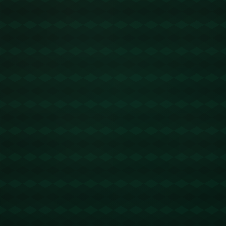
展现强大的攻击力，还通过严密的防守策略限制对手得分。
**勇士的潜力与挑战**
尽管勇士目前排在第七，与第六名仅有微弱差距，他们仍然有充足机
会**争夺第六**。勇士充分利用他们的年轻球员进行**活力四射的比赛
**，并依靠斯蒂芬·库里的领导力在逆境中求生。他们通过快速转换和