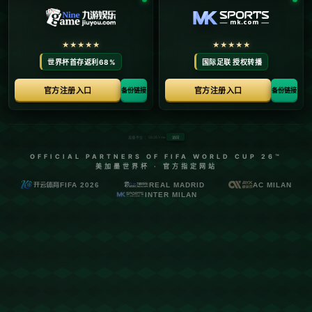
太乱了！史上最残酷4进2，快船稳第6，勇士保7
争6，灰熊人人喊打​.
时间：2026-02-09
随着NBA季后赛的临近，西部联盟的竞争达到白热化状态。本赛季的
4进2形势史无前例地激烈，战况可谓**太乱了**。在这场激烈的角逐
中，**快船**稳坐第六的位置，而**勇士**与其他几支球队争夺第六和
第七。与此同时，曾经的强队灰熊却遭遇信任危机，成为“人人喊打”
的对象。那么，在如此复杂的情况下，各队是如何布局的呢？
**快船的战略布局**
快船在本赛季表现出色，吸取了前几年的经验教训，在人员搭配和比
赛策略上都做出了调整。球队的关键人物如科怀·伦纳德和保罗·乔治
在关键比赛中发挥出色，帮助球队稳固排名。快船的阵容深度和板凳
球员的表现都是其能够**稳居第六**的重要因素。他们不仅在对抗中