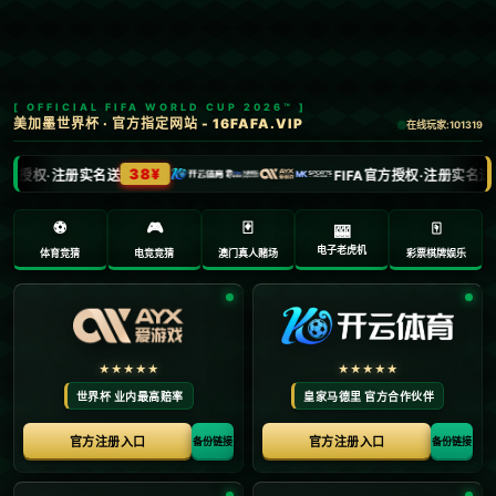
网站导航
新闻中心
当前位置：
首页
>
新闻动态
<