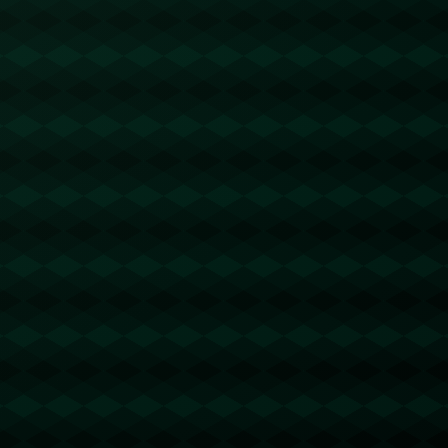
冠军潜力的球队，不可能总是依赖某一个人的高光发挥。他的言
同样值得关注。这次对字母哥缺阵时的明确表态，不仅反映了
。然而，不同于开拓者时期几乎“一人扛队”的局面，在雄
多责任，还需要带动其他队友加入战斗。**“每个人多付出一
核心缺阵的经典案例。
决赛。尽管最后未能夺冠，但勇士的韧性和团队精神让人印象深
实例都佐证了利拉德的观点：真正的强队在失去核心时，其他球