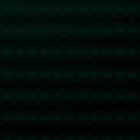
。对雄鹿队来说，新赛季的挑战除了磨合利拉德与字母哥的组