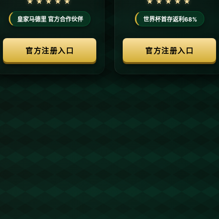
示字母哥缺陣時全隊需要更加努力 每個人都應該多
时间：2026-02-09
付出一些**
往会让一支球队的战术和表现面临严峻考验。近日，密尔沃基雄鹿队新加盟
表示，当“字母哥”扬尼斯·阿德托昆博因伤或特殊原因不能出场时，全队上
责任感的高度呼吁，也体现了雄鹿队的冠军雄心。