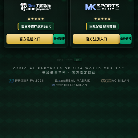
拜仁宣布薩內回歸訓練 將可以出戰比賽.
时间：2026-02-09
**拜仁宣布萨内回归训练，将可以出战比赛：球队的重要升级到来**
近日，德甲豪门拜仁慕尼黑官方宣布，球队核心球员**勒鲁瓦·萨内**
已经完成恢复训练，将重返赛场。这一消息无疑为拜仁球迷带来了极
大的振奋，同时也向竞争对手释放了信号：拜仁即将迎来更加强大的
阵容。作为球队的进攻利器，萨内在进攻端的全面能力对拜仁至关重
要。他的归队不仅补强了球队的锋线实力，也为拜仁在未来的多线作
战中注入了更多信心。
### **萨内伤缺期间对拜仁的影响**
萨内的伤停无疑对拜仁的锋线体系产生了一定的影响。从他缺阵的那
一阶段来看，尽管拜仁依旧在比赛中表现强劲，但球队在进攻端的灵
活性和速度感明显受到限制。特别是在一些关键比赛中，拜仁的传控