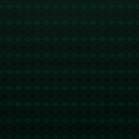
为例，拜仁对阵一支防守紧密的中游球队时全场控球率近70%，但因
缺乏纵深推进的球员，最终仅以*1-1*收场。显然，萨内的缺阵在这样
的比赛中更显得至关重要。
### **萨内回归的全面意义**
随着萨内回归训练，拜仁的锋线攻击力再次升级。首先，他的存在将
为球队提供*丰富的战术选择*。作为一名能在边路和中路自由切换的
球员，萨内不仅能够在关键时刻完成单兵作战，还能通过与其他进攻
球员的无缝配合来打出流畅的团队进攻。他的回归将更加解放穆夏
拉、格纳布里等年轻球员，使整个进攻体系更加灵活多样。
其次，萨内的复出无疑会增加拜仁在欧冠比赛中的竞争力。在这种高
水平赛事中，球队需要每一位拥有顶尖能力的球员。萨内凭借他的速
度、视野和关键球处理能力，早已被证明是欧冠赛场上的决定性人
物。他能够轻松突破世界级的防线，并为队友创造致命机会。拜仁目
前正处于争取欧冠和德甲双线争冠的关键阶段，萨内的及时复出，堪
称雪中送炭。
### **萨内重返赛场带来的价值不仅限于进攻端**