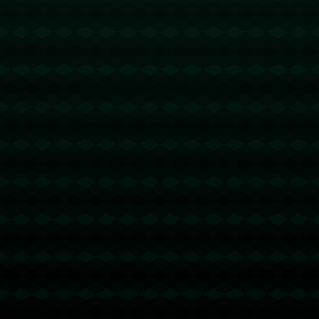
值得一提的是，萨内的回归不仅对球队进攻体系是一次重要的提升，
他在场上的斗志和领导力同样会对队友产生积极影响。作为一名经验
丰富的球员，萨内的积极跑位、果断的决策以及场上的情绪调动能
力，能有效提升球队整体的凝聚力。尤其是在更衣室中，他的正能量
又是激励其他球员继续全力以赴的关键。
此外，萨内在复出之后也可以为主帅图赫尔提供更多的战术资源。当
拜仁在面对低位防守时，萨内的个人突破能力可以迅速瓦解对手，多
次制造破门机会。而在防守反击中，他的速度同样能给予球队致命一
击的可能性。随着萨内逐渐重返最佳状态，他的首发位置也会更加稳
固，拜仁的整体实力因此而更加坚不可摧。
### **案例分析：拜仁VS多特蒙德，萨内式突击的威慑力**
以往的多特蒙德大战，一直是萨内大展身手的舞台。在某次关键比赛
中，萨内在禁区前沿利用个人技术完成了连续晃动过人，随后一脚精
准射门帮助球队取得领先。这种瞬时改变比赛走势的能力，不仅反映
了萨内的个人实力，更体现了他对关键赛事的不可替代性。如今，随
着他的回归，这样的经典场面有望再次重现，成为拜仁争冠路上的利