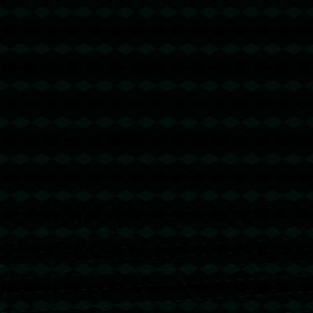
器。
**总结来说**，拜仁宣布萨内回归训练，是球队一大积极信号。他的
复出为即将到来的重要赛事注入了更多信心，球队实力再次得到加
强。对于拜仁的球迷来说，这不仅是一场胜利的开始，更可能是新一
轮联赛、欧冠赛程中重要的转折点。