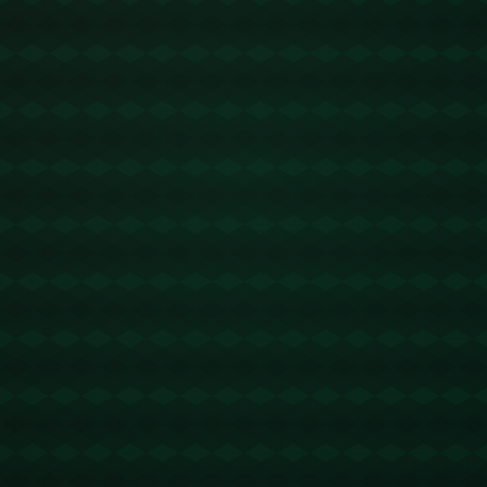
在一场充满戏剧性的亚冠比赛中，中超冠军在0-2败北的情况下，意
外地获得晋级资格，而韩国劲旅在取得3分胜利后却黯然出局。这场
比赛因山东泰山退赛而触发的规则变动，引发了众多球迷及业内人士
的关注与热议。本文将深入探讨这场比赛的幕后细节以及规则变化所
带来的影响。