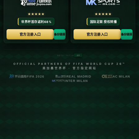
墨西哥vs牙买加足球哪个厉害 墨西哥牙买加历
史战绩对比.
时间：2026-02-09
**墨西哥 vs 牙买加足球哪个更厉害？深入探究墨西哥牙买加历史战绩
对比**
在国际足球舞台上，墨西哥和牙买加作为中北美及加勒比地区的两支
重要球队，经常在各类比赛中相遇。两队的交锋不仅关乎比赛本身，
更牵动着两国球迷的心。那么，墨西哥与牙买加的足球愈发引人关
注，究竟哪支球队更具实力呢？通过历史战绩的对比，我们或许能够
得到答案。
**墨西哥足球队的实力**
墨西哥国家足球队，作为国际足球领域的一员老将，其历史可追溯至
1923年。墨西哥队不仅是北美地区最具实力的球队之一，也是多次在