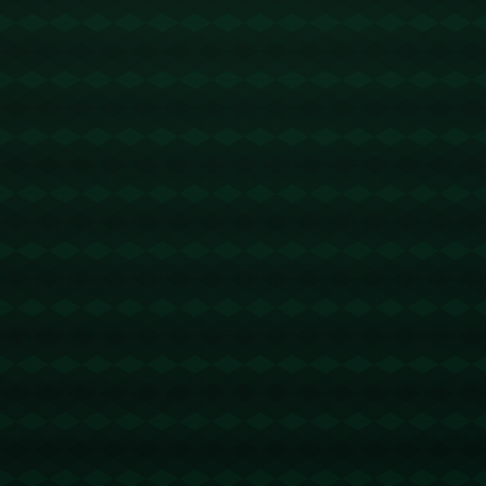
### **横跨赛季，杜兰特与戴尔-戴维斯的盖帽数据对比**
戴尔-戴维斯是上世纪90年代至2000年代初期联盟中的硬派内线球
员，职业生涯中以强悍的篮下防守与高质量的盖帽能力闻名。作为印
第安纳步行者队的重要成员，戴维斯曾多年为球队禁区保驾护航，职
业生涯盖帽总数达到1,227次，这一数字代表了他篮球场上的坚韧与
奉献。
而杜兰特作为一名锋线球员，他并非以防守为核心角色，但截至目
前，他已经完成了1,228次盖帽，数据首次超过戴尔-戴维斯。这一成
就特别具有意义，毕竟杜兰特是以进攻能力闻名的球员，如此多的盖
帽数据显示了他的防守效率、全面性以及多年来稳定的竞技状态。