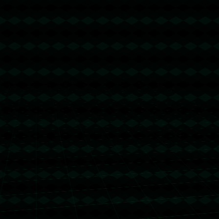
决赛对阵克利夫兰骑士队时，他曾多次上演关键盖帽，帮助金州勇士
队稳稳掌控比赛。尤其是对勒布朗·詹姆斯的封堵，直接改变了比赛的
节奏，引发外界高度赞誉。这样的瞬间不仅展现了他防守端的价值，
更凸显了杜兰特在比赛中的“大场面”表现能力。
另一方面，在他效力布鲁克林篮网期间，他仍以稳定的盖帽数量贡献
于球队防守端，无论常规赛还是季后赛，杜兰特始终保持高效率的整
体表现。通过盖帽，他有效遏制了对方攻击禁区的尝试，为队友创造
了更多进攻机会。
### **盖帽数据印证球员价值，杜兰特在历史上持续攀升**
杜兰特的盖帽数据历程，是他职业生涯不断自我突破的缩影。从初入
联盟时被定义为“专注得分”的球员，到如今攻防一体的超级巨星，杜
兰特始终以全面表现与高效数据回应质疑。这次超越戴尔-戴维斯，无
疑是他迈向历史更高荣誉的一步。同时，这也提醒球迷，杜兰特不仅
仅是一位得分手，更是一名真正的篮球艺术家。