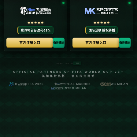
杜兰特生涯盖帽总数超越戴尔-戴维斯 上升至
NBA历史第57位.
时间：2026-02-09
**杜兰特生涯盖帽总数超越戴尔-戴维斯，晋升至NBA历史第57位**
*凯文·杜兰特（Kevin Durant），这位NBA赛场上的超级巨星，又一
次在篮球历史上书写了自己的名字。本次，他凭借生涯盖帽总数正式
超越前NBA悍将戴尔-戴维斯（Dale Davis），上升至联盟历史盖帽榜
第57位。这一成就不仅体现了杜兰特个人能力的全面性，更彰显了他
对比赛的深刻影响力。*
### **攻防兼备，全能战士杜兰特的崛起**
作为一名以全面技术著称的球员，杜兰特的职业生涯一直被冠以“得分
机器”的称号。他无与伦比的投篮手感、精准的三分球以及突破能力，
让他在进攻端无所不能。然而，这次盖帽记录的突破再次彰显了杜兰