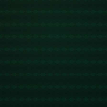
安。**正规APP的出现，不仅为用户提供安全保障，还让每一笔交易
和竞猜过程都公开透明**，做到全程可追溯。此外，国家政策对于在
线体育竞猜的平台也提出了更为严格的要求，优质的APP已逐步取得
相关资质，确保合法合规运营。
以例子来说，全球知名的体育俱乐部甚至与部分正规APP达成了合作
伙伴关系，为用户提供定制服务与*独家福利*。例如，在英超联赛
中，你可能通过某些正规平台获得球队专属定制的奖励机制，进一步
拉近自己与赛场之间的距离。
---
### **2023正规买球赛APP的核心特征**
在海量的体育APP中，一款优质的正规APP往往具备以下特点：
1. **强大的赛事覆盖**
一个值得信赖的APP通常会覆盖全球主流足球赛事，包括英超、西
甲、德甲、意甲、欧冠等热门联赛。无论是世界级的冠军争夺，还是
地方性的联赛分组，只需拿起手机，就能实时查看最新比分、投注赔
率及战术分析。