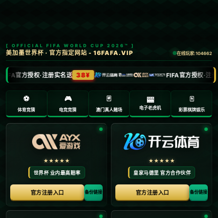
网站导航
新闻中心
当前位置：
首页
>
新闻动态
<