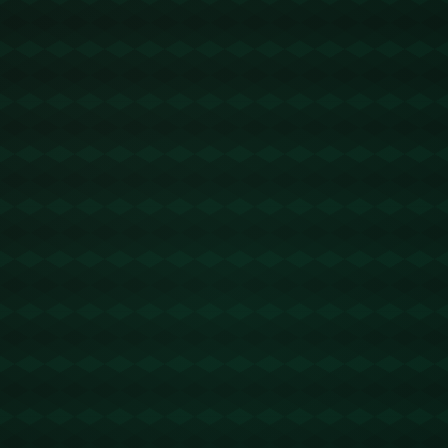
作为全球最顶尖的俱乐部赛事之一，欧冠女足理应提供与男足相匹配
的高规格场地。然而，事实却往往并不尽如人意。据报道，部分女足
欧冠比赛的场地草皮状态不佳，甚至有些场地并未达到专业比赛要
求，其中包括不平整的草坪、硬化的泥地以及不规范的尺寸标准。
**为什么场地条件如此重要？**
这是因为比赛的技术层次和战术发挥都离不开优质场地的支持。想象
一下，技术要求较高的控球配合、快速的边路突破或精准的定位球操
作，在不理想的场地条件下很可能大打折扣。不仅如此，糟糕的场地
状况还会增加球员受伤的风险——这无疑是对球员努力的极大漠视。
高规格的场地不仅仅是赛事质量的保证，还是对职业球员的基本尊
重。伊恩-赖特的批评无疑道出了无数球员和球迷的心声：**女足的发
展不该因为这些问题被埋没。**
### **公平与投资：资源分配的挑战**
长久以来，男女足在资源分配方面的差距一直饱受诟病。在女足欧冠
赛事中，这种差距体现得尤其明显。以某些比赛为例，同样的比赛
日，男足欧冠常常使用顶级球场，而对应的女足比赛却只能安排在二