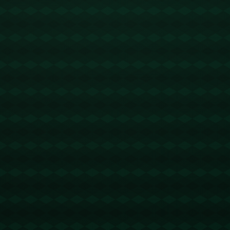
线甚至非专业场地。这种“待遇差”的现象显然令人无法接受。
**案例：对比拜仁男女足两场比赛的场地支持**
2022年，拜仁男足的欧冠比赛在安联球场举行，这是一座世界级的现
代化球场，草皮质量无可挑剔。然而，拜仁女足的一场欧冠赛事却安
排在较小型的从属球场，不仅观众席有限，草坪状况也难以让人满
意。尽管球队实力强劲，这样的安排却让支持女足的球迷感到失望。
投资不足是造成这一问题的重要原因。据统计，女足赛事在场馆、草
皮维护等方面的资金投入仅为男足的20%-30%。长此以往，这不仅会
影响比赛氛围，也会制约女足球员的竞技水平成长。
### **如何提升女足比赛的场地条件？**
让我们不禁反思，这样的情况应该如何改善？伊恩-赖特的声音应该成
为推动女足环境优化的起点。
1. **提升赛事预算**
足协和各大俱乐部需要加强对女足赛事的投资，将其场地维护预算调
整至与男足接近的水平。这不仅是对球员的尊重，也是对赛事观赏性
的保证。