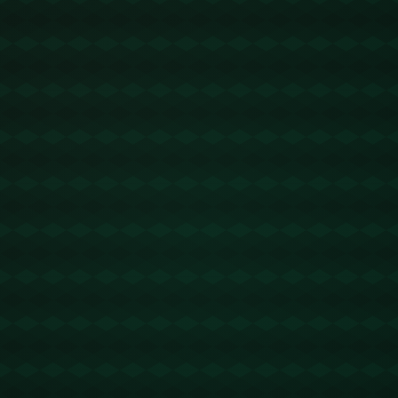
备，曾效力于多家欧洲和亚洲俱乐部，并在多个顶级联赛中留下了自
己的足迹。作为***前武汉三镇的进攻核心***，佩德罗曾在多个关键比
赛中展现出强悍的个人能力和大局观，为球队赢得重要胜利立下汗马
功劳。
在2021赛季，他随武汉三镇冲击中甲联赛成功晋级，凭借精准的射
门、灵动的跑位以及敏锐的战术洞察力，成为队内不可或缺的主力球
员。他在北京国安和山东泰山等劲敌面前的硬仗表现，也为球迷所称
道。这些亮眼的履历表明，佩德罗不仅具备出色的个人能力，其丰富
的比赛经验对于云南玉昆的年轻阵容而言也是一笔重要财富。