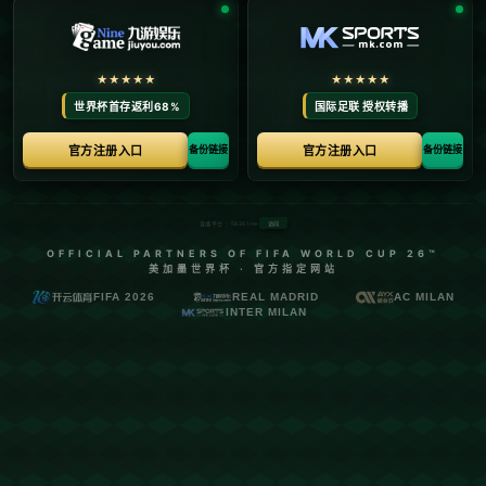
官方：前武汉三镇外援佩德罗-恩里克加盟云南
玉昆.
时间：2026-02-09
**官方：前武汉三镇外援佩德罗-恩里克加盟云南玉昆，助力球队新赛
季崛起**
*近日，一则令人振奋的消息在足球圈内引发广泛关注：前武汉三镇外
援佩德罗-恩里克正式加盟云南玉昆足球俱乐部。这一签约不仅引来了
球迷的高度热议，也为云南玉昆的新赛季注入了强劲动力。作为曾在
中超赛场表现出色的外援，佩德罗的到来无疑将助力云南玉昆掀开新
的篇章。*
---
### **佩德罗-恩里克，久经沙场的实力派外援**
34岁的佩德罗-恩里克，是巴西籍球员，职业生涯履历丰富，攻守兼