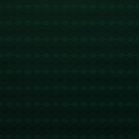
---
### **云南玉昆，布局新赛季的“大动作”**
云南玉昆足球俱乐部虽尚未跻身顶级联赛，但近年来通过不断优化团
队阵容和提升技战术水平，在全运会和中乙联赛中已展现出快速崛起
的势头。此次，**云南玉昆重金引进佩德罗-恩里克**，一方面彰显了
俱乐部的长远规划与雄心壮志，另一方面也昭示着球队对提升竞技水
平的迫切追求。
佩德罗拥有丰富的赛场经验，无疑能弥补云南玉昆在前场创造力上的
不足。上赛季，球队在若干关键比赛中因把握机会能力欠佳而失分，
而佩德罗的加盟将帮助球队解决这一短板。最重要的是，他不仅能够
作为球队的“矛”，凭借**高效的进球能力**摧毁对手的防线，更能帮助
年轻球员成长，为球队未来打下坚实基础。