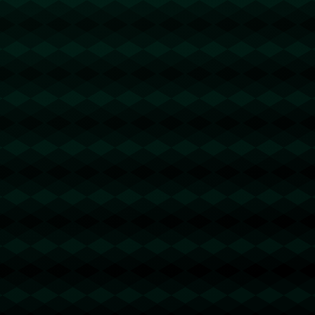
社会价值。这些案例为其他足球俱乐部树立了榜样，也昭示了