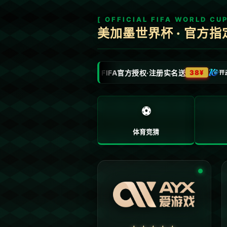
网站首页
关于我们
产品服务