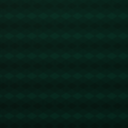
他们发起了“绿茵行动”，鼓励球迷和公众参与植树造林活动。此外，俱乐
社会形象，也为未来的可持续发展奠定了基础。
社区行”项目，为偏远地区的孩子提供体育设备和免费训练课程，帮助更多
。
助学项目，帮助贫困学生完成学业。他们与多所学校建立合作，开设足球
秀人才。
他们定期举办文化交流活动，将足球作为桥梁，促进不同文化背景的人群
仅强化了自身品牌，也有效地推广了中国文化。
从足球开始”的活动，倡导全民健身。他们通过线上线下结合的方式，提供
了公众的健康意识。