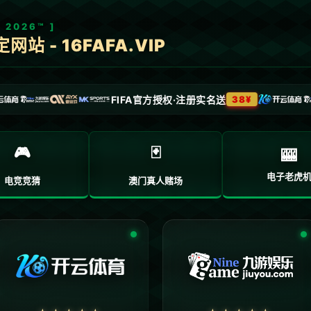
新闻资讯
联系方式