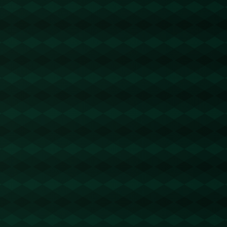
和泰山五大俱乐部因为其卓越的社会责任感脱颖而出。这些俱乐