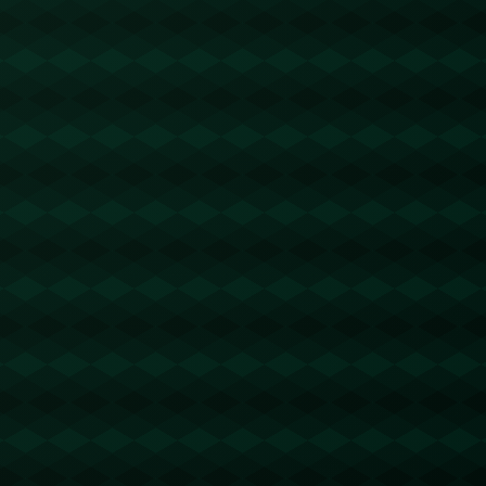
部还与当地学校合作，普及环保知识，提升青少年对环境保护的意
青少年享受到足球的快乐。申花每年还会组织慈善比赛，募捐所筹
训练营，培养有潜力的年轻运动员。通过这种方式，蓉城不仅为
之间的沟通与理解。此外，国安俱乐部还积极参与国际化的赛事
专业的健身指导和健康营养建议，深受公众好评。泰山俱乐部也与