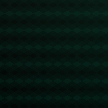
在2024赛季，足坛多条赛线的竞争格外激烈，呈现出“乱战”
**”，用以形容各方争冠如封建王朝内斗般激烈。