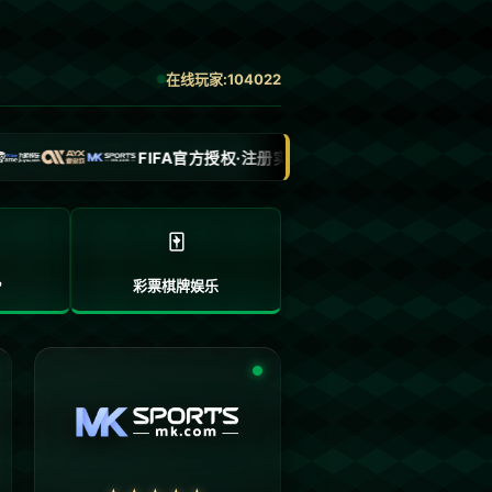
服务热线
025-6580230