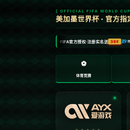
网站首页
关于我们
产品服务