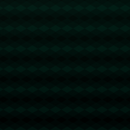
统豪门如曼城、利物浦、阿森纳，再加上崛起如火箭般的纽卡斯尔联队和布莱
调侃：“**每到周一，查看积分榜会成为一项仪式感十足的运动。**”因
“群雄争霸”的态势。球迷的风趣表达丰富了比赛的维度，使看球本身从一
才能拥有松弛感”则更多表现的是**球员心态和文化层面的转变**。这句话原
赋予了新的诙谐意义，逐渐演化为球迷用来评价球员的标准。
备受关注，尤其是他的场外态度。从留队争议到队内定位的不明朗，姆巴佩
mble才能拥有松弛感”便成为球迷以调侃方式表达对球员态度的提醒。
场内外保持了绝对的自我谦逊。无论是在进球后始终淡定的庆祝方式，还是
旧显得“松弛”，能够更好发挥自己的实力。
是心理成熟度。现代足球已不单单是力量和速度的比拼，更是心态的游戏